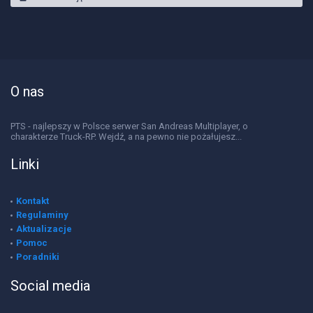
O nas
PTS - najlepszy w Polsce serwer San Andreas Multiplayer, o
charakterze Truck-RP. Wejdź, a na pewno nie pożałujesz...
Linki
Kontakt
Regulaminy
Aktualizacje
Pomoc
Poradniki
Social media