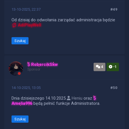
13-10-2025, 22:37
#49
Od dzisiaj do odwołania zarządać administracja będzie
AdiPlayWell
Szukaj
RobercikSkw
4
-1
Sponsor
14-10-2025, 13:05
#50
Dnia dzisiejszego 14.10.2025
Heniu
oraz
Amelia996
będą pełnić funkcje Administratora.
Szukaj