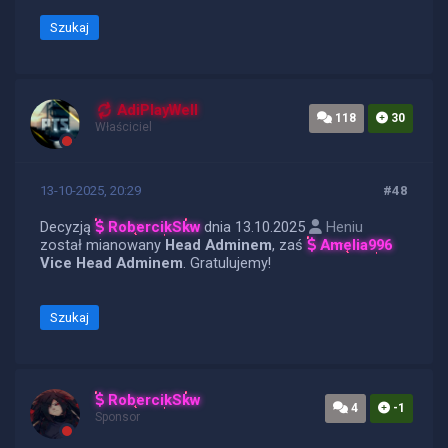
Szukaj
AdiPlayWell
118
30
Właściciel
13-10-2025, 20:29
#48
Decyzją
RobercikSkw
dnia 13.10.2025
Heniu
został mianowany
Head Adminem
, zaś
Amelia996
Vice Head Adminem
. Gratulujemy!
Szukaj
RobercikSkw
4
-1
Sponsor