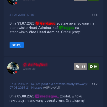
31-07-2025, 17:45
#46
Dnia
31.07.2025
Gerdzioo
zostaje awansowany na
stanowisko
Head Admina
, zaś
rajgov
na
stanowisko
Vice Head Admina
. Gratulujemy!
Szukaj
AdiPlayWell
118
30
Właściciel
07-08-2025, 21:14
(Ten post był ostatnio modyfikowany:
#47
07-08-2025, 21:14 przez
AdiPlayWell
.)
Dnia
05.08.2025
mediegoo_
został, w toku
rekrutacji, mianowany
operatorem
. Gratulujemy!