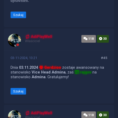
uprawnień.
Szukaj
AdiPlayWell
118
30
Właściciel
03-11-2024, 13:21
#45
Dnia
03.11.2024
Gerdzioo
zostaje awansowany na
stanowisko
Vice Head Admina
, zaś
rajgov
na
stanowisko
Admina
. Gratulujemy!
Szukaj
AdiPlayWell
118
30
Właściciel