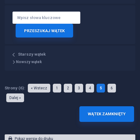
Starszy wątek
Nowszy wątek
Strony (6):
« Wstecz
1
2
3
4
5
6
Dalej »
WĄTEK ZAMKNIĘTY
Pokaż wersję do druku