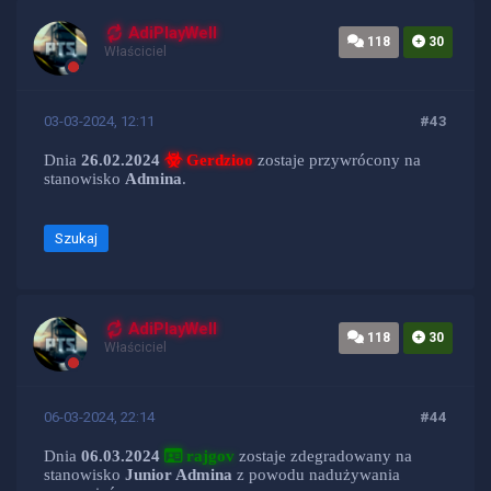
AdiPlayWell
118
30
Właściciel
03-03-2024, 12:11
#43
Dnia
26.02.2024
Gerdzioo
zostaje przywrócony na
stanowisko
Admina
.
Szukaj
AdiPlayWell
118
30
Właściciel
06-03-2024, 22:14
#44
Dnia
06.03.2024
rajgov
zostaje zdegradowany na
stanowisko
Junior Admina
z powodu nadużywania