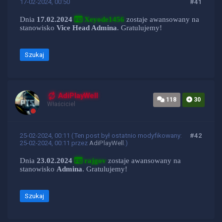
17-02-2024, 00:50
#41
Dnia
17.02.2024
Xeyode1456
zostaje awansowany na
stanowisko
Vice Head Admina
. Gratulujemy!
Szukaj
AdiPlayWell
118
30
Właściciel
25-02-2024, 00:11
(Ten post był ostatnio modyfikowany:
#42
25-02-2024, 00:11 przez
AdiPlayWell
.)
Dnia
23.02.2024
rajgov
zostaje awansowany na
stanowisko
Admina
. Gratulujemy!
Szukaj