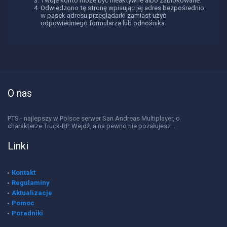
Twoje konto może być nieaktywne albo zablokowane.
Odwiedzono tę stronę wpisując jej adres bezpośrednio
w pasek adresu przeglądarki zamiast użyć
odpowiedniego formularza lub odnośnika.
O nas
PTS - najlepszy w Polsce serwer San Andreas Multiplayer, o
charakterze Truck-RP. Wejdź, a na pewno nie pożałujesz...
Linki
Kontakt
Regulaminy
Aktualizacje
Pomoc
Poradniki